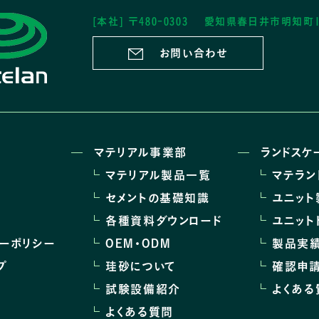
[本社]
〒480-0303
愛知県春日井市明知町1
お問い合わせ
マテリアル事業部
ランドスケ
マテリアル製品一覧
マテラン
セメントの基礎知識
ユニット
各種資料ダウンロード
ユニット
シーポリシー
OEM･ODM
製品実
プ
珪砂について
確認申
試験設備紹介
よくある
よくある質問