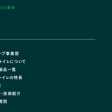
512番地
ープ事業部
トイレについて
製品一覧
トイレの特長
績
請・技術紹介
質問