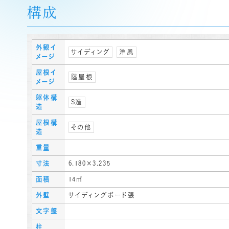
構成
外観イ
サイディング
洋風
メージ
屋根イ
陸屋根
メージ
躯体構
S造
造
屋根構
その他
造
重量
寸法
6.180×3.235
面積
14㎡
外壁
サイディングボード張
文字盤
柱