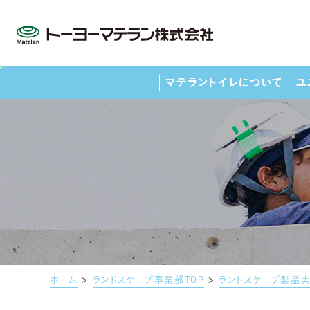
マテラントイレについて
ユ
MATERIAL
LANDSCAPE
COMPANY
RECRUIT
ランドスケープ事業部TOP
マテリアル事業部TOP
企業理念・品質
採用情報
OEM･ODM
製品実績
ホーム
>
ランドスケープ事業部TOP
>
ランドスケープ製品