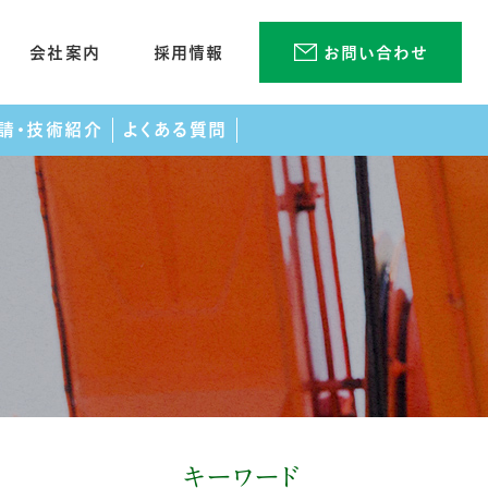
会社案内
採用情報
お問い合わせ
請・技術紹介
よくある質問
識
覧
各種資料ダウンロード
ユニットトイレの特長
よくある質問
キーワード