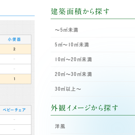
建築面積から探す
～5㎡未満
小便器
5㎡～10㎡未満
2
-
10㎡～20㎡未満
-
20㎡～30㎡未満
1
30㎡以上～
外観イメージから探す
ベビーチェア
-
洋風
-