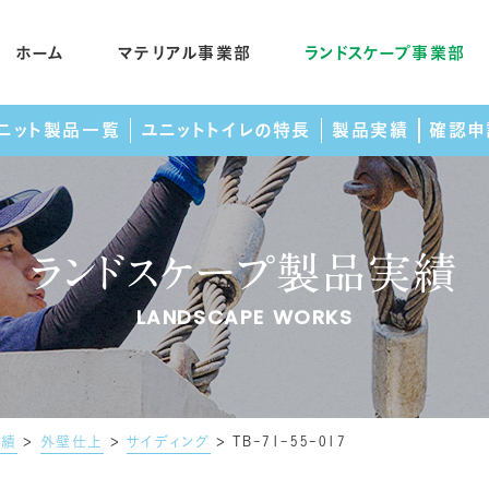
ホーム
マテリアル事業部
ランドスケープ事業部
ニット製品一覧
ユニットトイレの特長
製品実績
確認申
ランドスケープ製品実績
マテラントイレについて
先輩社員インタビュー
マテリアル製品一覧
会社概要
セメントの基礎知
ユニット製品一
募集要項
SDGs
LANDSCAPE WORKS
確認申請・技術紹介
珪砂について
試験設備紹介
よくある質問
実績
>
外壁仕上
>
サイディング
>
TB-71-55-017