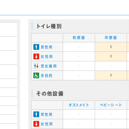
トイレ種別
和便器
洋便器
-
1
男性用
-
1
女性用
-
-
男女兼用
-
1
多目的
その他設備
オストメイト
ベビーシート
-
-
男性用
-
-
女性用