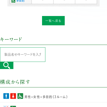
-
-
-
多目的
一覧へ戻る
キーワード
構成から探す
男性+女性+多目的（3ルーム）