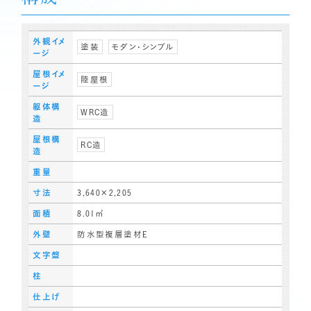
外観イメ
塗装
モダン・シンプル
ージ
屋根イメ
陸屋根
ージ
躯体構
WRC造
造
屋根構
RC造
造
重量
寸法
3,640×2,205
面積
8.01㎡
外壁
防水型複層塗材E
文字盤
柱
仕上げ