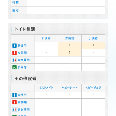
材質
備考
トイレ種別
和便器
洋便器
小便器
-
1
1
男性用
-
1
-
女性用
-
-
-
男女兼用
-
-
-
多目的
その他設備
オストメイト
ベビーシート
ベビーチェア
-
-
-
男性用
-
-
-
女性用
-
-
-
男女兼用