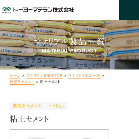
マテリアル製品一覧
MATERIAL PRODUCT
ホーム
>
マテリアル事業部TOP
>
マテリアル製品一覧
>
機能系セメント
>
粘土セメント
機能系セメント
～10kg
粘土セメント